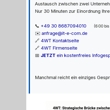
Austausch zwischen zwei Unternehm
Nur 30 Minuten zur Einordnung Ihr
📞
+49 30 8687094010
(6:00 bi
✉️
anfrage@it-e-com.de
🔗
4WT Kontaktseite
🔗
4WT Firmenseite
📅
JETZT
ein kostenfreies Infoges
Manchmal reicht ein einziges Gespr