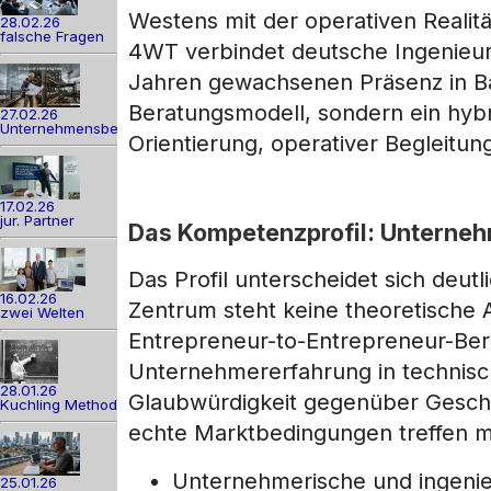
Westens mit der operativen Realit
28.02.26
falsche Fragen
4WT verbindet deutsche Ingenieur-
Jahren gewachsenen Präsenz in Ba
Beratungsmodell, sondern ein hybr
27.02.26
Unternehmensber
Orientierung, operativer Begleitung
17.02.26
jur. Partner
Das Kompetenzprofil: Unternehm
Das Profil unterscheidet sich deutl
16.02.26
Zentrum steht keine theoretische 
zwei Welten
Entrepreneur-to-Entrepreneur-Ber
Unternehmererfahrung in technisch
28.01.26
Glaubwürdigkeit gegenüber Geschä
Kuchling Method
echte Marktbedingungen treffen 
Unternehmerische und ingenieu
25.01.26