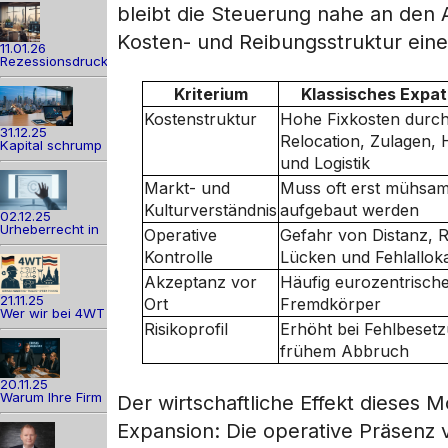
bleibt die Steuerung nahe an den
Kosten- und Reibungsstruktur eine
11.01.26
Rezessionsdruck
Kriterium
Klassisches Expat
Kostenstruktur
Hohe Fixkosten durc
31.12.25
Relocation, Zulagen, 
Kapital schrump
und Logistik
Markt- und
Muss oft erst mühsa
Kulturverständnis
aufgebaut werden
02.12.25
Urheberrecht in
Operative
Gefahr von Distanz, R
Kontrolle
Lücken und Fehlalloka
Akzeptanz vor
Häufig eurozentrisch
21.11.25
Ort
Fremdkörper
Wer wir bei 4WT
Risikoprofil
Erhöht bei Fehlbeset
frühem Abbruch
20.11.25
Warum Ihre Firm
Der wirtschaftliche Effekt dieses 
Expansion: Die operative Präsenz 