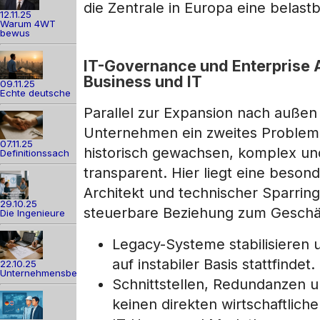
die Zentrale in Europa eine belastb
12.11.25
Warum 4WT
bewus
IT-Governance und Enterprise 
Business und IT
09.11.25
Echte deutsche
Parallel zur Expansion nach außen z
Unternehmen ein zweites Problem i
07.11.25
historisch gewachsen, komplex u
Definitionssach
transparent. Hier liegt eine beson
Architekt und technischer Sparrin
29.10.25
steuerbare Beziehung zum Geschäf
Die Ingenieure
Legacy-Systeme stabilisiere
auf instabiler Basis stattfindet.
22.10.25
Unternehmensber
Schnittstellen, Redundanzen u
keinen direkten wirtschaftlich