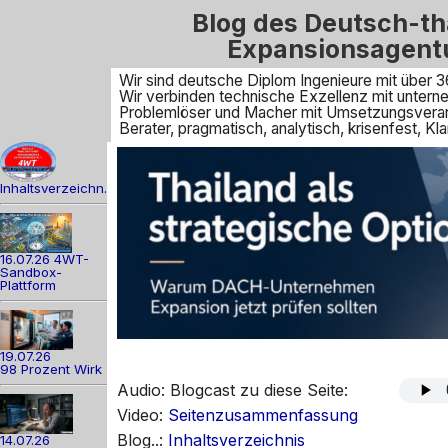
Blog des Deutsch-th
Expansionsagent
Wir sind deutsche Diplom Ingenieure mit über 3
Wir verbinden technische Exzellenz mit unte
Problemlöser und Macher mit Umsetzungsveran
Berater, pragmatisch, analytisch, krisenfest, 
Inhaltsverzeichn.
16.07.26 4WT-
Sandbox-
Plattform
19.07.26
98 Prozent Wirk
Audio: Blogcast zu diese Seite:
Video:
Seitenzusammenfassung
Blog..:
Inhaltsverzeichnis
14.07.26