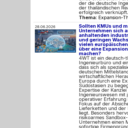
der die deutsche Inge
der thailändischen Rea
erfolgreich verknüpft
Thema
:
Expansion-Th
Sollten KMUs und m
28.06.2026
Unternehmen sich a
anhaltenden indust
und geringen Wach
vielen europäische
über eine Expansio
machen?
4WT ist ein deutsch-t
Ingenieurbüro und ei
dass sich als speziali
deutschen Mittelstan
wirtschaftlichen Hera
Europa durch eine Ex
Südostasien zu begeg
Expertise der Kanzlei
Ingenieurswesen mit 
operativer Erfahrung 
Fokus auf der Absich
Lieferketten und der
liegt. Besonders her
risikoarmes Sandbox-
Unternehmen einen Ma
sofortige Firmengrün