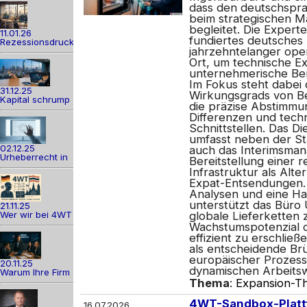
dass den deutschspra
beim strategischen Mar
begleitet. Die Expert
11.01.26
fundiertes deutsches 
Rezessionsdruck
jahrzehntelanger ope
Ort, um technische E
unternehmerische Ber
Im Fokus steht dabei 
31.12.25
Wirkungsgrads von Be
Kapital schrump
die präzise Abstimmun
Differenzen und tech
Schnittstellen. Das Di
umfasst neben der S
02.12.25
auch das Interimsman
Urheberrecht in
Bereitstellung einer 
Infrastruktur als Alte
Expat-Entsendungen.
Analysen und eine Ha
unterstützt das Büro
21.11.25
Wer wir bei 4WT
globale Lieferketten 
Wachstumspotenzial
effizient zu erschlie
als entscheidende Br
europäischer Prozessd
20.11.25
dynamischen Arbeitsw
Warum Ihre Firm
Thema
:
Expansion-Th
4WT-Sandbox-Platt
16.07.2026