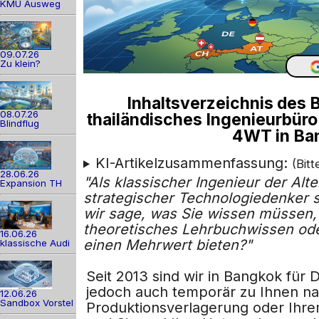
KMU Ausweg
09.07.26
Zu klein?
Inhaltsverzeichnis des 
08.07.26
thailändisches Ingenieurbür
Blindflug
4WT in Ba
KI-Artikelzusammenfassung:
(Bit
28.06.26
"Als klassischer Ingenieur der Al
Expansion TH
strategischer Technologiedenker s
wir sage, was Sie wissen müssen, 
theoretisches Lehrbuchwissen ode
16.06.26
einen Mehrwert bieten?"
klassische Audi
Seit 2013 sind wir in Bangkok fü
jedoch auch temporär zu Ihnen nac
12.06.26
Sandbox Vorstel
Produktionsverlagerung oder Ihrem