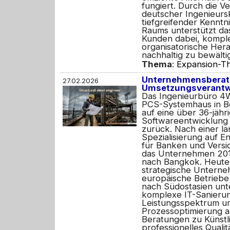
fungiert. Durch die V
deutscher Ingenieurs
tiefgreifender Kenntni
Raums unterstützt d
Kunden dabei, kompl
organisatorische Her
nachhaltig zu bewälti
Thema
:
Expansion-Th
Unternehmensberatu
27.02.2026
Umsetzungsverant
Das Ingenieurbüro 4W
PCS-Systemhaus in Be
auf eine über 36-jähr
Softwareentwicklung 
zurück. Nach einer la
Spezialisierung auf 
für Banken und Versi
das Unternehmen 201
nach Bangkok. Heute a
strategische Unterne
europäische Betriebe
nach Südostasien unt
komplexe IT-Sanierun
Leistungsspektrum u
Prozessoptimierung a
Beratungen zu Künstli
professionelles Qual