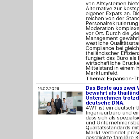
von Altsystemen biet
Alternative zur kosts
eigener Expats an. Di
reichen von der Stan
Personalrekrutierung 
Moderation komplex
vor Ort. Durch die „
Management gewährle
westliche Qualitätsst
Compliance bei gleich
thailändischer Effizien
fungiert das Büro als 
wirtschaftliche Brück
Mittelstand in einem
Marktumfeld.
Thema
:
Expansion-Th
Das Beste aus zwei
16.02.2026
bewahrt als thailän
Unternehmen trotzd
deutsche DNA.
4WT ist ein deutsch-t
Ingenieurbüro und ei
dass sich als speziali
und Unternehmensber
Qualitätsstandards mi
Markt verbindet präse
geschickte familiäre Ko