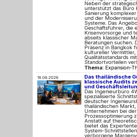
Neben der strategisc
unterstützt das Büro
Sanierung komplexer 
und der Modernisieru
Systeme. Das Angebot
Geschäftsführer, die 
Krisenvorsorge und t
abseits klassischer 
Beratungen suchen. D
Präsenz in Bangkok f
kultureller Vermittler
Qualitätsstandards mit
Standortvorteilen ver
Thema
:
Expansion-Th
Das thailändische 
16.06.2026
klassische Audits z
und Geschäftsleitun
Das Ingenieurbüro 4W
spezialisierte Schnitt
deutscher Ingenieur
thailändischen Markt,
Unternehmen bei der
Prozessoptimierung z
Anstatt auf theoretis
bietet das Expertent
System-Schnittstellen
verborgene Margenver