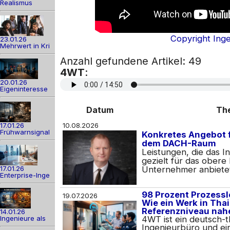
Realismus
Copyright Ing
23.01.26
Mehrwert in Kri
Anzahl gefundene Artikel:
4WT
:
20.01.26
Eigeninteresse
Datum
Th
17.01.26
10.08.2026
Frühwarnsignal
Konkretes Angebot 
dem DACH-Raum
Leistungen, die das 
gezielt für das ober
17.01.26
Unternehmer anbiete
Enterprise-Inge
98 Prozent Prozessle
19.07.2026
Wie ein Werk in Tha
Referenzniveau nahe
14.01.26
Ingenieure als
4WT ist ein deutsch-t
Ingenieurbüro und ei