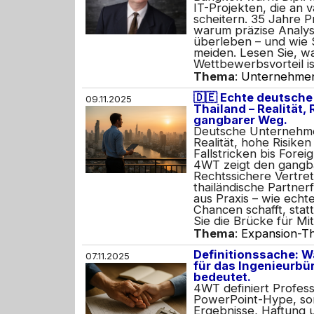
IT-Projekten, die an
scheitern. 35 Jahre Pr
warum präzise Analy
überleben – und wie 
meiden. Lesen Sie, wa
Wettbewerbsvorteil is
Thema
:
Unternehme
🇩🇪 Echte deutsche
09.11.2025
Thailand – Realität, 
gangbarer Weg.
Deutsche Unternehmer
Realität, hohe Risiken
Fallstricken bis Forei
4WT zeigt den gangb
Rechtssichere Vertre
thailändische Partner
aus Praxis – wie ech
Chancen schafft, stat
Sie die Brücke für Mit
Thema
:
Expansion-Th
Definitionssache: W
07.11.2025
für das Ingenieurbü
bedeutet.
4WT definiert Professi
PowerPoint-Hype, s
Ergebnisse, Haftung