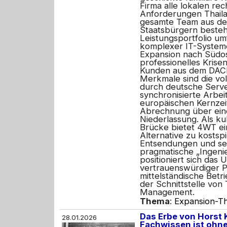
Firma alle lokalen rec
Anforderungen Thail
gesamte Team aus de
Staatsbürgern besteh
Leistungsportfolio umf
komplexer IT-Systeme
Expansion nach Südos
professionelles Kris
Kunden aus dem DAC
Merkmale sind die vo
durch deutsche Serve
synchronisierte Arbei
europäischen Kernzei
Abrechnung über ein
Niederlassung. Als kul
Brücke bietet 4WT ein
Alternative zu kostsp
Entsendungen und set
pragmatische „Ingenie
positioniert sich das
vertrauenswürdiger P
mittelständische Bet
der Schnittstelle von
Management.
Thema
:
Expansion-Th
Das Erbe von Horst 
28.01.2026
Fachwissen ist ohn