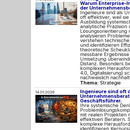
Warum Enterprise-In
der Unternehmensbe
Ingenieure sind als 
oft effektiver, weil si
Ausbildung systemis
analytische Präzision
Lösungsorientierung m
analysieren Probleme 
verstehen technische 
und identifizieren Eff
theoretische Scheukl
messbare Ergebnisse
Umsetzung überwinde
Distanz. Besonders be
komplexen Herausfor
4.0, Digitalisierung) s
nachweislich nachhal
Thema
:
Strategie
Ingenieure sind oft 
14.01.2026
Unternehmensberate
Geschäftsführer.
Ihre systemische Den
Problemlösungskomp
mit realen Projekten
effektiven Beratern. S
komplexe Herausford
identifizieren Kernur