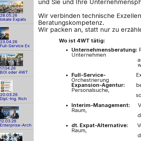
und Sie und Ihre Unternehmensph
Wir verbinden technische Exzelle
28.05.26
lokale Expats
Beratungskompetenz.
Wir packen an, statt nur zu erzähl
Wo ist 4WT tätig:
23.04.26
Full-Service Ex
Unternehmensberatung:
R
Unternehmen
aus dem DACH-Raum,
werden wo
17.04.26
BOI oder 4WT
Full-Service-
E
Orchestrierung
Expansion-Agentur:
bei d
Personalsuche,
20.03.26
sowie deutsche Beg
Dipl.-Ing. Rich
Interim-Management:
V
Raum,
die in Südostas
12.03.26
dt. Expat-Alternative:
V
Enterprise-Arch
Raum,
die in Südostas