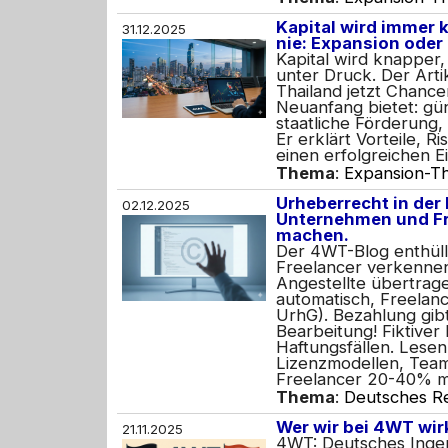
Kapital wird immer k
31.12.2025
nie: Expansion oder
Kapital wird knapper
unter Druck. Der Arti
Thailand jetzt Chance
Neuanfang bietet: gü
staatliche Förderung
Er erklärt Vorteile, Ri
einen erfolgreichen Ei
Thema
:
Expansion-Th
Urheberrecht in der 
02.12.2025
Unternehmen und Fre
machen.
Der 4WT-Blog enthüll
Freelancer verkenne
Angestellte übertrag
automatisch, Freelanc
UrhG). Bezahlung gib
Bearbeitung! Fiktiver 
Haftungsfällen. Lesen
Lizenzmodellen, Tea
Freelancer 20-40% m
Thema
:
Deutsches R
Wer wir bei 4WT wir
21.11.2025
4WT: Deutsches Inge