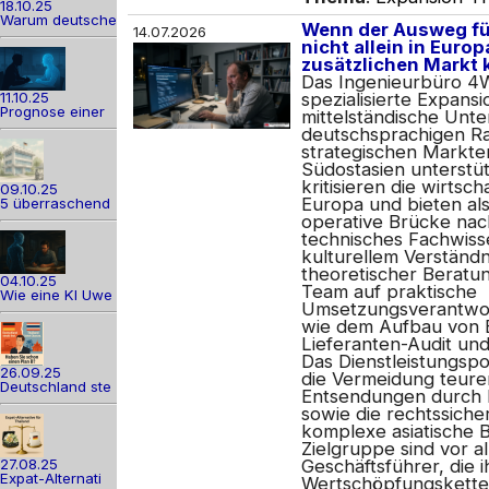
18.10.25
Warum deutsche
Wenn der Ausweg fü
14.07.2026
nicht allein in Europ
zusätzlichen Markt k
Das Ingenieurbüro 4W
11.10.25
spezialisierte Expansi
Prognose einer
mittelständische Un
deutschsprachigen R
strategischen Markter
Südostasien unterstüt
kritisieren die wirtsch
09.10.25
Europa und bieten als
5 überraschend
operative Brücke nach
technisches Fachwiss
kulturellem Verständn
theoretischer Beratu
04.10.25
Team auf praktische
Wie eine KI Uwe
Umsetzungsverantwor
wie dem Aufbau von B
Lieferanten-Audit und
Das Dienstleistungspo
26.09.25
die Vermeidung teure
Deutschland ste
Entsendungen durch l
sowie die rechtssiche
komplexe asiatische 
Zielgruppe sind vor a
27.08.25
Geschäftsführer, die i
Expat-Alternati
Wertschöpfungskette