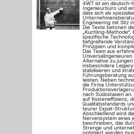
4WT ist ein deutsch-t
Ingenieurbüro und ei
dass sich als spezialis
Unternehmensberatu
Engineering mit Sitz i
Die Texte betonen di
„Kuchling-Methode“, 
spezifische Technolog
tiefgreifende Verstän
Prinzipien und kompl
Das Team aus erfahre
Universalingenieuren p
Alternative zu jungen
insbesondere Legacy
stabilisieren und stra
Führungsberatung au
leisten. Neben techni
die Firma Unterstützu
Produktionsverlager
nach Südostasien an.
auf Kosteneffizienz, 
Qualitätsstandards u
teurer Expat-Struktur
Abschließend wird die 
Nervensystem eines 
beschrieben, das dur
Strenge und unterne
optimiert werden mus