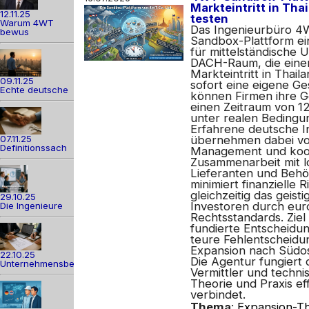
Markteintritt in Thai
12.11.25
testen
Warum 4WT
Das Ingenieurbüro 4W
bewus
Sandbox-Plattform ei
für mittelständische
DACH-Raum, die einen
Markteintritt in Thail
09.11.25
sofort eine eigene Ge
Echte deutsche
können Firmen ihre G
einen Zeitraum von 1
unter realen Bedingu
Erfahrene deutsche I
07.11.25
übernehmen dabei vor
Definitionssach
Management und koor
Zusammenarbeit mit l
Lieferanten und Behö
minimiert finanzielle 
gleichzeitig das geist
29.10.25
Investoren durch eur
Die Ingenieure
Rechtsstandards. Ziel 
fundierte Entscheidu
teure Fehlentscheidu
Expansion nach Südos
22.10.25
Die Agentur fungiert d
Unternehmensber
Vermittler und techni
Theorie und Praxis eff
verbindet.
Thema
:
Expansion-Th