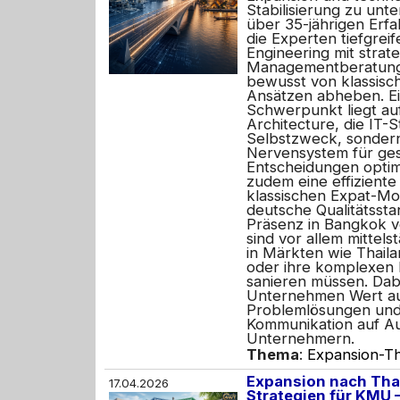
Stabilisierung zu unte
über 35-jährigen Erf
die Experten tiefgrei
Engineering mit strat
Managementberatung,
bewusst von klassisc
Ansätzen abheben. Ei
Schwerpunkt liegt au
Architecture, die IT-S
Selbstzweck, sondern 
Nervensystem für ges
Entscheidungen optimi
zudem eine effiziente
klassischen Expat-Mo
deutsche Qualitätssta
Präsenz in Bangkok v
sind vor allem mittels
in Märkten wie Thail
oder ihre komplexen 
sanieren müssen. Dabe
Unternehmen Wert au
Problemlösungen und 
Kommunikation auf A
Unternehmern.
Thema
:
Expansion-Th
Expansion nach Tha
17.04.2026
Strategien für KMU –