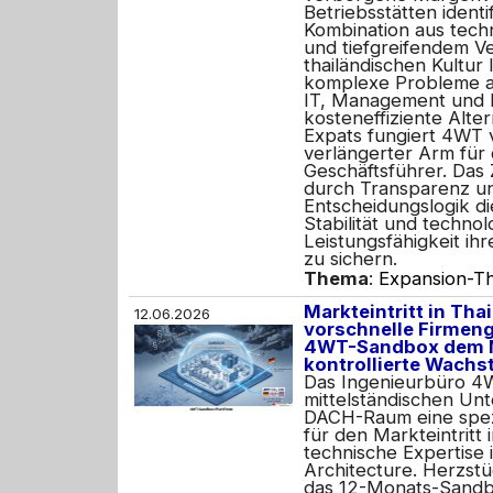
Betriebsstätten identi
Kombination aus tec
und tiefgreifendem Ve
thailändischen Kultur 
komplexe Probleme a
IT, Management und P
kosteneffiziente Alter
Expats fungiert 4WT v
verlängerter Arm für
Geschäftsführer. Das Z
durch Transparenz un
Entscheidungslogik die
Stabilität und techno
Leistungsfähigkeit ihre
zu sichern.
Thema
:
Expansion-Th
Markteintritt in Tha
12.06.2026
vorschnelle Firmen
4WT-Sandbox dem M
kontrollierte Wachs
Das Ingenieurbüro 4
mittelständischen U
DACH-Raum eine spezi
für den Markteintritt 
technische Expertise 
Architecture. Herzstü
das 12-Monats-Sandb