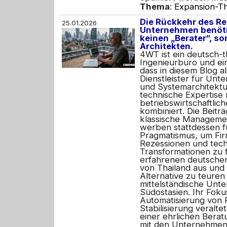
Thema
:
Expansion-Th
Die Rückkehr des Re
25.01.2026
Unternehmen benötig
keinen „Berater“, s
Architekten.
4WT ist ein deutsch-t
Ingenieurbüro und ei
dass in diesem Blog al
Dienstleister für Un
und Systemarchitektur
technische Expertise 
betriebswirtschaftlic
kombiniert. Die Beiträ
klassische Manageme
werben stattdessen fü
Pragmatismus, um Fi
Rezessionen und tech
Transformationen zu 
erfahrenen deutschen
von Thailand aus und b
Alternative zu teuren
mittelständische Unt
Südostasien. Ihr Fokus
Automatisierung von 
Stabilisierung veralt
einer ehrlichen Bera
mit den Unternehmen