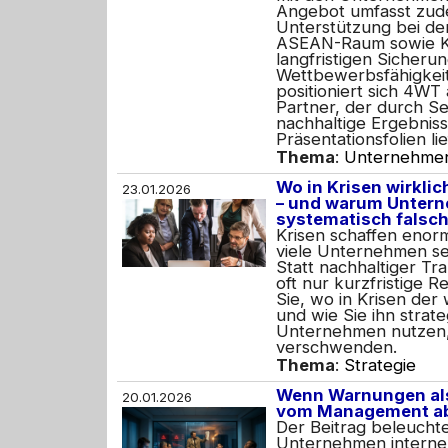
Angebot umfasst zud
Unterstützung bei de
ASEAN-Raum sowie K
langfristigen Sicheru
Wettbewerbsfähigkeit
positioniert sich 4WT 
Partner, der durch Se
nachhaltige Ergebniss
Präsentationsfolien lie
Thema
:
Unternehme
Wo in Krisen wirkli
23.01.2026
– und warum Untern
systematisch falsch
Krisen schaffen eno
viele Unternehmen set
Statt nachhaltiger Tr
oft nur kurzfristige R
Sie, wo in Krisen der
und wie Sie ihn strate
Unternehmen nutzen, 
verschwenden.
Thema
:
Strategie
Wenn Warnungen als
20.01.2026
vom Management ab
Der Beitrag beleucht
Unternehmen interne