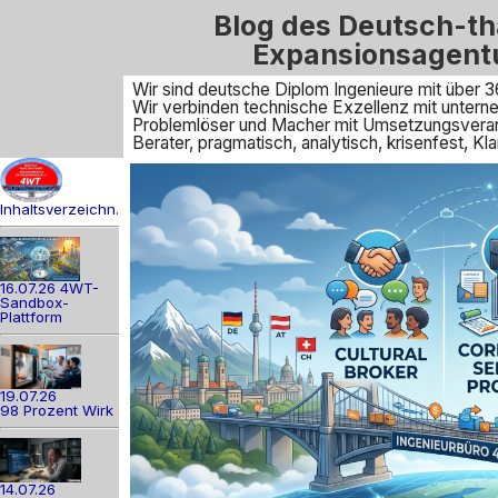
Blog des Deutsch-th
Expansionsagent
Wir sind deutsche Diplom Ingenieure mit über 3
Wir verbinden technische Exzellenz mit unte
Problemlöser und Macher mit Umsetzungsveran
Berater, pragmatisch, analytisch, krisenfest, 
Inhaltsverzeichn.
16.07.26 4WT-
Sandbox-
Plattform
19.07.26
98 Prozent Wirk
14.07.26