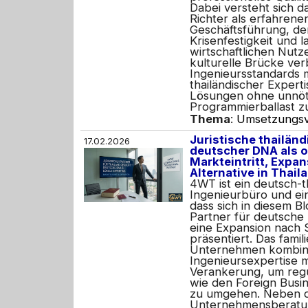
Dabei versteht sich
Richter als erfahrene
Geschäftsführung, de
Krisenfestigkeit und l
wirtschaftlichen Nutze
kulturelle Brücke ve
Ingenieursstandards m
thailändischer Experti
Lösungen ohne unnöt
Programmierballast z
Thema
:
Umsetzungsv
Juristische thailän
17.02.2026
deutscher DNA als o
Markteintritt, Expan
Alternative in Thai
4WT ist ein deutsch-t
Ingenieurbüro und ei
dass sich in diesem Bl
Partner für deutsche
eine Expansion nach 
präsentiert. Das famil
Unternehmen kombini
Ingenieursexpertise mi
Verankerung, um reg
wie den Foreign Busin
zu umgehen. Neben de
Unternehmensberatun