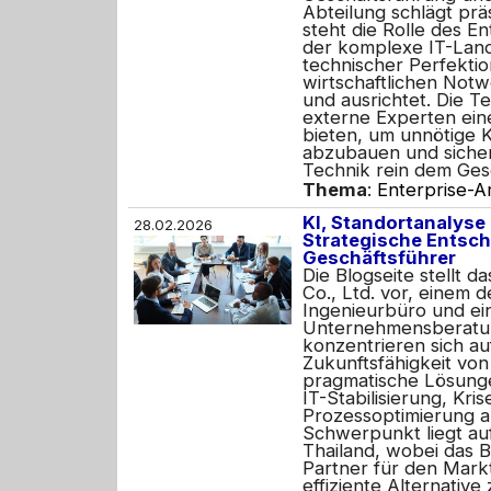
Abteilung schlägt prä
steht die Rolle des En
der komplexe IT-Land
technischer Perfektio
wirtschaftlichen Not
und ausrichtet. Die T
externe Experten eine
bieten, um unnötige 
abzubauen und sicher
Technik rein dem Ges
Thema
:
Enterprise-A
KI, Standortanalyse
28.02.2026
Strategische Entsch
Geschäftsführer
Die Blogseite stellt d
Co., Ltd. vor, einem 
Ingenieurbüro und ei
Unternehmensberatun
konzentrieren sich auf
Zukunftsfähigkeit von
pragmatische Lösung
IT-Stabilisierung, K
Prozessoptimierung an
Schwerpunkt liegt au
Thailand, wobei das B
Partner für den Markte
effiziente Alternative