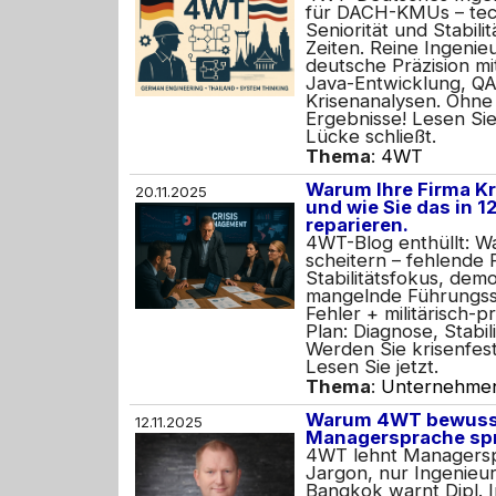
für DACH-KMUs – tech
Seniorität und Stabili
Zeiten. Reine Ingenie
deutsche Präzision mit
Java-Entwicklung, QA,
Krisenanalysen. Ohne
Ergebnisse! Lesen Si
Lücke schließt.
Thema
:
4WT
Warum Ihre Firma Kri
20.11.2025
und wie Sie das in 
reparieren.
4WT-Blog enthüllt: W
scheitern – fehlende 
Stabilitätsfokus, demo
mangelnde Führungsst
Fehler + militärisch-
Plan: Diagnose, Stabi
Werden Sie krisenfes
Lesen Sie jetzt.
Thema
:
Unternehme
Warum 4WT bewusst
12.11.2025
Managersprache spr
4WT lehnt Managersp
Jargon, nur Ingenieur
Bangkok warnt Dipl. 