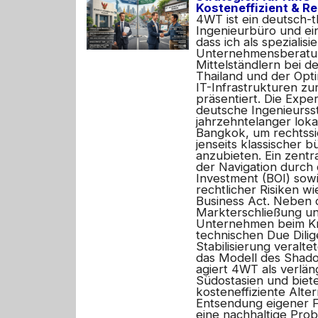
Kosteneffizient & R
4WT ist ein deutsch-t
Ingenieurbüro und ei
dass ich als spezialisi
Unternehmensberatun
Mittelständlern bei d
Thailand und der Opt
IT-Infrastrukturen zur
präsentiert. Die Expe
deutsche Ingenieurss
jahrzehntelanger loka
Bangkok, um rechtssi
jenseits klassischer 
anzubieten. Ein zentra
der Navigation durch 
Investment (BOI) sow
rechtlicher Risiken w
Business Act. Neben 
Markterschließung un
Unternehmen beim K
technischen Due Dili
Stabilisierung veralt
das Modell des Sha
agiert 4WT als verlän
Südostasien und biete
kosteneffiziente Alter
Entsendung eigener Fa
eine nachhaltige Prob