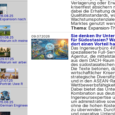
Verlagerung oder Erw
krisenfest absichern
dabei die Erhaltung d
Qualitätsstandards, wä
16.08.25
Wachstumspotenziale 
Expansion nach
Marktes genutzt wer
Thema
:
Expansion-Th
Sie denken Ihr Unter
09.07.2026
01.08.25
für Südostasien? 
Warum ich meine
dort einen Vorteil 
Das Ingenieurbüro 4WT
spezialisierte Full-Se
Agentur, die mittels
29.07.25
aus dem DACH-Raum b
Warum wir arbei
des südostasiatischen
Die Texte betonen, d
wirtschaftlicher Krise
strategische Diversifi
21.07.25
und in den ASEAN-Rau
Porträt: Uwe R
Wettbewerbsfähigkeit 
Dabei bietet das Unt
Kombination aus deut
Ingenieursexpertise u
um administrative sow
15.06.25
ohne die hohen Koste
German Engineer
zu überwinden. Durc
und operative Unters