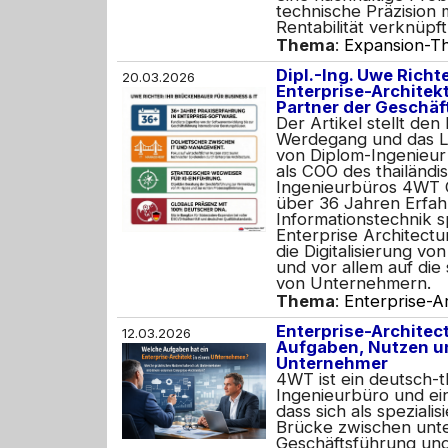
technische Präzision 
Rentabilität verknüpft
Thema
:
Expansion-Th
Dipl.-Ing. Uwe Richt
20.03.2026
Enterprise-Architek
Partner der Geschä
Der Artikel stellt den
Werdegang und das L
von Diplom-Ingenieur
als COO des thailändi
Ingenieurbüros 4WT Co.
über 36 Jahren Erfah
Informationstechnik sp
Enterprise Architectu
die Digitalisierung v
und vor allem auf die
von Unternehmern.
Thema
:
Enterprise-A
Enterprise-Architec
12.03.2026
Aufgaben, Nutzen u
Unternehmer
4WT ist ein deutsch-t
Ingenieurbüro und ei
dass sich als spezialis
Brücke zwischen unt
Geschäftsführung und