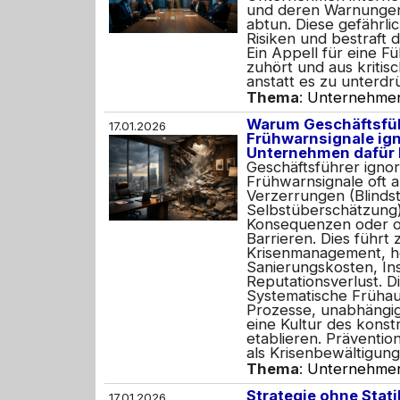
und deren Warnungen 
abtun. Diese gefährlic
Risiken und bestraft d
Ein Appell für eine Fü
zuhört und aus kritis
anstatt es zu unterdr
Thema
:
Unternehme
Warum Geschäftsfü
17.01.2026
Frühwarnsignale ign
Unternehmen dafür 
Geschäftsführer ignor
Frühwarnsignale oft a
Verzerrungen (Blindst
Selbstüberschätzung)
Konsequenzen oder or
Barrieren. Dies führt
Krisenmanagement, 
Sanierungskosten, Ins
Reputationsverlust. D
Systematische Frühau
Prozesse, unabhängi
eine Kultur des kons
etablieren. Präventio
als Krisenbewältigung
Thema
:
Unternehme
Strategie ohne Statik
17.01.2026