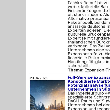
Fachkräfte auf bis zu
wobei kulturelle Barr
Einschränkungen die t
oft stark mindern. Als
Alternative präsentiert
Paketmodell, bei dem 
ansässige deutsche In
Experten agieren. Die
kulturelle Brückenbau
Expertise mit fundier
thailändischen Bürokr
verbinden. Das Ziel 
Unternehmen eine sof
Expansionshilfe zu bie
finanzielle Risiko min
Handlungsfähigkeit in
sicherstellt.
Thema
:
Expansion-Th
Full-Service Expans
23.04.2026
Konsolidierte Markt
Potenzialanalyse fü
Unternehmen in Süd
Das Ingenieurbüro 4W
spezialisierte Schnitt
DACH-Raum und Südo
Unternehmen bei der 
Expansion und techno