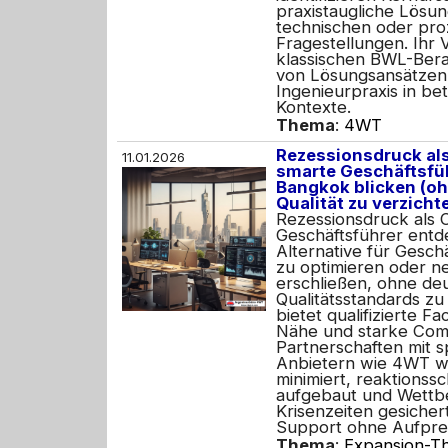
praxistaugliche Lösu
technischen oder pro
Fragestellungen. Ihr 
klassischen BWL-Berat
von Lösungsansätzen
Ingenieurpraxis in bet
Kontexte.
Thema
:
4WT
Rezessionsdruck al
11.01.2026
smarte Geschäftsfüh
Bangkok blicken (o
Qualität zu verzicht
Rezessionsdruck als 
Geschäftsführer entd
Alternative für Gesch
zu optimieren oder n
erschließen, ohne de
Qualitätsstandards zu
bietet qualifizierte Fa
Nähe und starke Com
Partnerschaften mit sp
Anbietern wie 4WT w
minimiert, reaktionss
aufgebaut und Wettbe
Krisenzeiten gesichert
Support ohne Aufprei
Thema
:
Expansion-Th