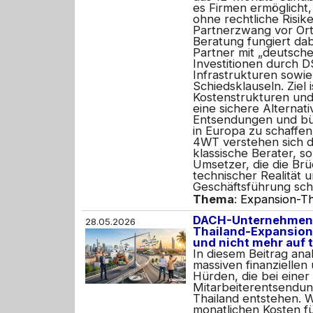
es Firmen ermöglicht,
ohne rechtliche Risik
Partnerzwang vor Ort 
Beratung fungiert dab
Partner mit „deutsch
Investitionen durch 
Infrastrukturen sowie
Schiedsklauseln. Ziel i
Kostenstrukturen un
eine sichere Alternat
Entsendungen und bü
in Europa zu schaffen
4WT verstehen sich da
klassische Berater, s
Umsetzer, die die Br
technischer Realität 
Geschäftsführung sch
Thema
:
Expansion-Th
DACH-Unternehmen s
28.05.2026
Thailand-Expansion 
und nicht mehr auf
In diesem Beitrag anal
massiven finanziellen
Hürden, die bei einer
Mitarbeiterentsendu
Thailand entstehen. Wi
monatlichen Kosten fü