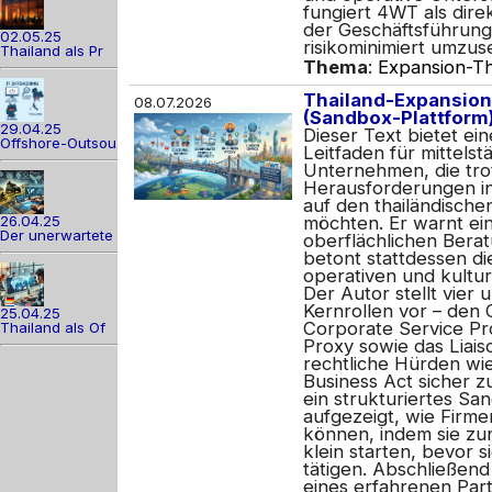
fungiert 4WT als dire
der Geschäftsführung
02.05.25
risikominimiert umzus
Thailand als Pr
Thema
:
Expansion-Th
Thailand-Expansion
08.07.2026
(Sandbox-Plattform
29.04.25
Dieser Text bietet ei
Offshore-Outsou
Leitfaden für mittelst
Unternehmen, die trot
Herausforderungen in
auf den thailändisch
26.04.25
möchten. Er warnt ein
Der unerwartete
oberflächlichen Bera
betont stattdessen di
operativen und kultur
Der Autor stellt vier 
Kernrollen vor – den 
25.04.25
Corporate Service Pr
Thailand als Of
Proxy sowie das Liais
rechtliche Hürden wi
Business Act sicher z
ein strukturiertes Sa
aufgezeigt, wie Firme
können, indem sie zun
klein starten, bevor s
tätigen. Abschließen
eines erfahrenen Par