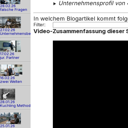
Unternehmensprofil vo
28.02.26
falsche Fragen
In welchem Blogartikel kommt 
Filter:
27.02.26
Video-Zusammenfassung dieser S
Unternehmensber
17.02.26
jur. Partner
16.02.26
zwei Welten
28.01.26
Kuchling Method
25.01.26