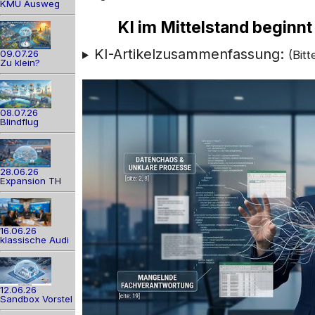
KMU Ausweg
KI im Mittelstand beginnt n
KI-Artikelzusammenfassung:
09.07.26
(Bit
Zu klein?
08.07.26
Blindflug
28.06.26
Expansion TH
16.06.26
klassische Audi
12.06.26
Sandbox Vorstel