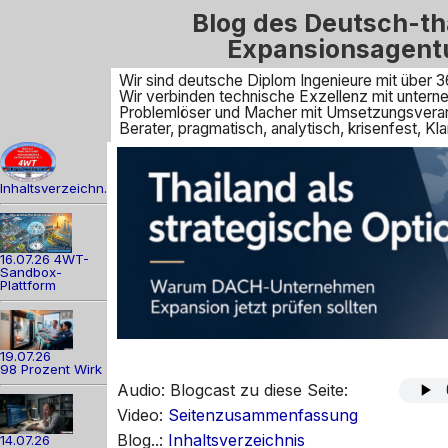
Blog des Deutsch-th
Expansionsagent
Wir sind deutsche Diplom Ingenieure mit über 3
Wir verbinden technische Exzellenz mit unte
Problemlöser und Macher mit Umsetzungsveran
Berater, pragmatisch, analytisch, krisenfest, 
Inhaltsverzeichn.
16.07.26 4WT-
Sandbox-
Plattform
19.07.26
98 Prozent Wirk
Audio: Blogcast zu diese Seite:
Video:
Seitenzusammenfassung
Blog..:
Inhaltsverzeichnis
14.07.26