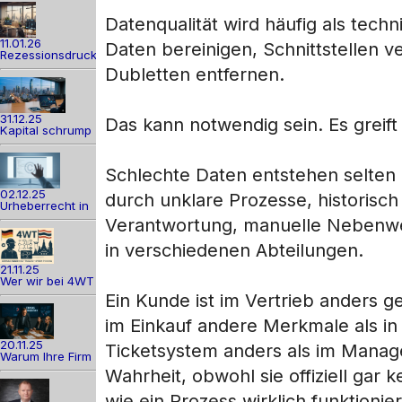
Datenqualität wird häufig als tech
11.01.26
Daten bereinigen, Schnittstellen 
Rezessionsdruck
Dubletten entfernen.
31.12.25
Das kann notwendig sein. Es greift
Kapital schrump
Schlechte Daten entstehen selten 
02.12.25
durch unklare Prozesse, historisc
Urheberrecht in
Verantwortung, manuelle Nebenweg
in verschiedenen Abteilungen.
21.11.25
Wer wir bei 4WT
Ein Kunde ist im Vertrieb anders ge
im Einkauf andere Merkmale als in 
20.11.25
Ticketsystem anders als im Managem
Warum Ihre Firm
Wahrheit, obwohl sie offiziell gar 
wie ein Prozess wirklich funktioni