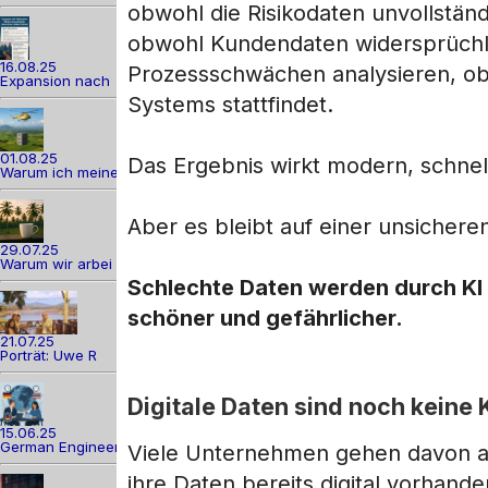
obwohl die Risikodaten unvollstän
obwohl Kundendaten widersprüchli
16.08.25
Prozessschwächen analysieren, ob
Expansion nach
Systems stattfindet.
01.08.25
Das Ergebnis wirkt modern, schnell 
Warum ich meine
Aber es bleibt auf einer unsicher
29.07.25
Warum wir arbei
Schlechte Daten werden durch KI n
schöner und gefährlicher.
21.07.25
Porträt: Uwe R
Digitale Daten sind noch keine 
15.06.25
German Engineer
Viele Unternehmen gehen davon aus,
ihre Daten bereits digital vorhande