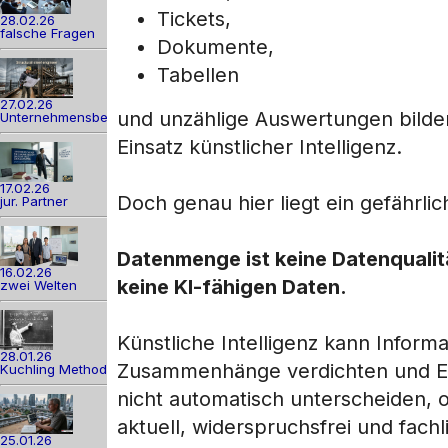
Tickets,
28.02.26
falsche Fragen
Dokumente,
Tabellen
27.02.26
und unzählige Auswertungen bilden
Unternehmensber
Einsatz künstlicher Intelligenz.
17.02.26
Doch genau hier liegt ein gefährlic
jur. Partner
Datenmenge ist keine Datenqualit
16.02.26
keine KI-fähigen Daten.
zwei Welten
Künstliche Intelligenz kann Infor
28.01.26
Zusammenhänge verdichten und En
Kuchling Method
nicht automatisch unterscheiden, 
aktuell, widerspruchsfrei und fachli
25.01.26