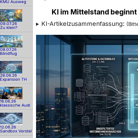
KMU Ausweg
KI im Mittelstand beginnt n
KI-Artikelzusammenfassung:
09.07.26
(Bit
Zu klein?
08.07.26
Blindflug
28.06.26
Expansion TH
16.06.26
klassische Audi
12.06.26
Sandbox Vorstel