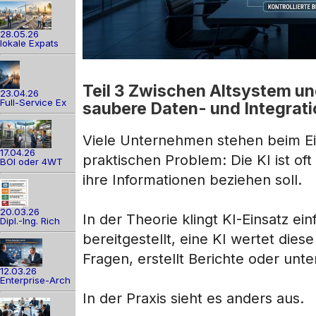
28.05.26
lokale Expats
Teil 3 Zwischen Altsystem un
23.04.26
Full-Service Ex
saubere Daten- und Integrat
Viele Unternehmen stehen beim Ein
17.04.26
praktischen Problem: Die KI ist oft
BOI oder 4WT
ihre Informationen beziehen soll.
20.03.26
In der Theorie klingt KI-Einsatz 
Dipl.-Ing. Rich
bereitgestellt, eine KI wertet die
Fragen, erstellt Berichte oder unt
12.03.26
Enterprise-Arch
In der Praxis sieht es anders aus.