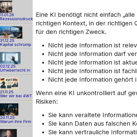
Eine KI benötigt nicht einfach „alle
11.01.26
Rezessionsdruck
richtigen Kontext, in der richtigen
für den richtigen Zweck.
31.12.25
Nicht jede Information ist relev
Kapital schrump
Nicht jede Information darf v
Nicht jede Information ist aktue
02.12.25
Nicht jede Information ist fachl
Urheberrecht in
Nicht jede Information gehört
21.11.25
Wenn eine KI unkontrolliert auf g
Wer wir bei 4WT
Risiken:
Sie kann veraltete Informatio
20.11.25
Warum Ihre Firm
Sie kann Daten aus falschen 
Sie kann vertrauliche Informat