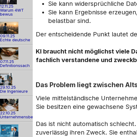
Sie kann widersprüchliche Da
12.11.25
Warum 4WT
Sie kann Ergebnisse erzeugen, 
bewus
belastbar sind.
Der entscheidende Punkt lautet de
09.11.25
Echte deutsche
KI braucht nicht möglichst viele Da
fachlich verstandene und zweckb
07.11.25
Definitionssach
Das Problem liegt zwischen Alt
29.10.25
Die Ingenieure
Viele mittelständische Unternehmen
Sie besitzen eine gewachsene Sys
22.10.25
Unternehmensber
Das ist nicht automatisch schlecht.
zuverlässig ihren Zweck. Sie entha