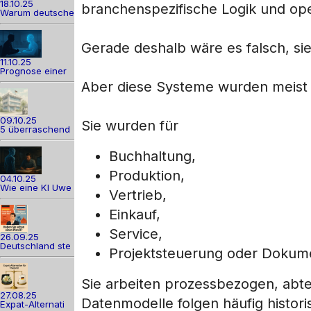
18.10.25
branchenspezifische Logik und oper
Warum deutsche
Gerade deshalb wäre es falsch, sie
11.10.25
Prognose einer
Aber diese Systeme wurden meist n
09.10.25
Sie wurden für
5 überraschend
Buchhaltung,
Produktion,
04.10.25
Wie eine KI Uwe
Vertrieb,
Einkauf,
Service,
26.09.25
Deutschland ste
Projektsteuerung oder Dokume
Sie arbeiten prozessbezogen, abtei
27.08.25
Datenmodelle folgen häufig histor
Expat-Alternati