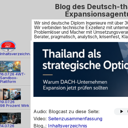
Blog des Deutsch-th
Expansionsagent
Wir sind deutsche Diplom Ingenieure mit über 3
Wir verbinden technische Exzellenz mit unte
Problemlöser und Macher mit Umsetzungsveran
Berater, pragmatisch, analytisch, krisenfest, 
Inhaltsverzeichn.
16.07.26 4WT-
Sandbox-
Plattform
19.07.26
98 Prozent Wirk
Audio: Blogcast zu diese Seite:
Video:
Seitenzusammenfassung
Blog..:
Inhaltsverzeichnis
14.07.26