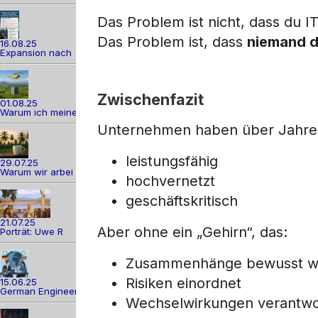
Das Problem ist nicht, dass du IT
Das Problem ist, dass
niemand d
16.08.25
Expansion nach
Zwischenfazit
01.08.25
Warum ich meine
Unternehmen haben über Jahre 
leistungsfähig
29.07.25
Warum wir arbei
hochvernetzt
geschäftskritisch
21.07.25
Aber ohne ein „Gehirn“, das:
Porträt: Uwe R
Zusammenhänge bewusst w
Risiken einordnet
15.06.25
German Engineer
Wechselwirkungen verantwo