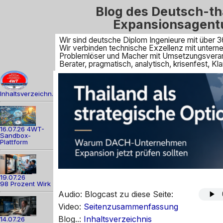
Blog des Deutsch-th
Expansionsagent
Wir sind deutsche Diplom Ingenieure mit über 3
Wir verbinden technische Exzellenz mit unte
Problemlöser und Macher mit Umsetzungsveran
Berater, pragmatisch, analytisch, krisenfest, 
Inhaltsverzeichn.
16.07.26 4WT-
Sandbox-
Plattform
19.07.26
98 Prozent Wirk
Audio: Blogcast zu diese Seite:
Video:
Seitenzusammenfassung
Blog..:
Inhaltsverzeichnis
14.07.26