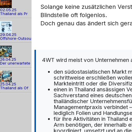
Solange keine zusätzlichen Verst
02.05.25
Thailand als Pr
Blindstelle oft folgenlos.
Doch genau das ändert sich ger
29.04.25
Offshore-Outsou
4WT wird meist von Unternehmen 
26.04.25
Der unerwartete
den südostasiatischen Markt m
schrittweise erschließen wolle
Markteintritt oder die Diversifi
25.04.25
Thailand als Of
einen in Thailand ansässigen V
Sachverstand eines deutschen 
thailändischer Unternehmensfü
Managementpraxis verbindet – 
lediglich Folien und Handlungs
für ihre Aktivitäten in Thailan
Arm benötigen, der innerhalb ei
koordiniert, umsetzt und an di