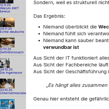
Sondern, weil es strukturell nich
12.11.25
Warum 4WT
bewus
Das Ergebnis:
Niemand überblickt die
Wec
09.11.25
Echte deutsche
Niemand fühlt sich verantwo
Niemand kann sauber bean
verwundbar ist
07.11.25
Definitionssach
Aus Sicht der IT funktioniert alle
Aus Sicht der Fachbereiche läuft
29.10.25
Aus Sicht der Geschäftsführung is
Die Ingenieure
„Es hängt alles zusammen –
22.10.25
Unternehmensber
Genau hier entsteht die gefährl