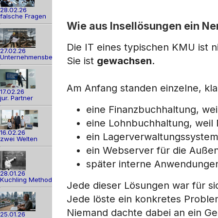
28.02.26
falsche Fragen
Wie aus Insellösungen ein N
Die IT eines typischen KMU ist n
27.02.26
Unternehmensber
Sie ist
gewachsen
.
Am Anfang standen einzelne, kl
17.02.26
jur. Partner
eine Finanzbuchhaltung, w
eine Lohnbuchhaltung, weil
16.02.26
ein Lagerverwaltungssystem
zwei Welten
ein Webserver für die Außen
später interne Anwendungen
28.01.26
Kuchling Method
Jede dieser Lösungen war für sic
Jede löste ein konkretes Proble
Niemand dachte dabei an ein G
25.01.26