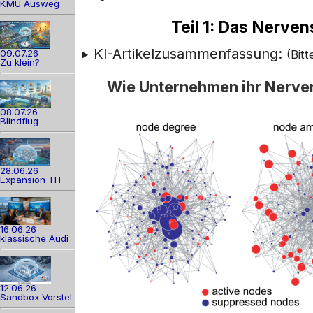
KMU Ausweg
Teil 1: Das Nerv
KI-Artikelzusammenfassung:
09.07.26
(Bit
Zu klein?
Wie Unternehmen ihr Nerve
08.07.26
Blindflug
28.06.26
Expansion TH
16.06.26
klassische Audi
12.06.26
Sandbox Vorstel