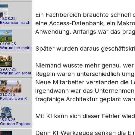
Ein Fachbereich brauchte schnell e
16.08.25
eine Access-Datenbank, ein Makro,
Expansion nach
Anwendung. Anfangs war das pragm
01.08.25
Später wurden daraus geschäftskr
Warum ich meine
Niemand wusste mehr genau, wer s
29.07.25
Regeln waren unterschiedlich umg
Warum wir arbei
Neue Mitarbeiter verstanden die Lo
irgendwann war das Unternehmen a
21.07.25
tragfähige Architektur geplant war
Porträt: Uwe R
Mit KI kann sich dieser Fehler wie
15.06.25
German Engineer
Denn KI-Werkzeuge senken die Ein