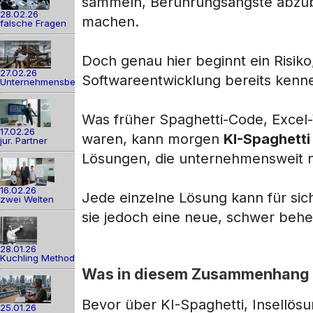
sammeln, Berührungsängste abzuba
28.02.26
machen.
falsche Fragen
Doch genau hier beginnt ein Risik
27.02.26
Softwareentwicklung bereits kenn
Unternehmensber
Was früher Spaghetti-Code, Excel
17.02.26
waren, kann morgen
KI-Spaghetti
jur. Partner
Lösungen, die unternehmensweit 
16.02.26
Jede einzelne Lösung kann für sic
zwei Welten
sie jedoch eine neue, schwer behe
28.01.26
Kuchling Method
Was in diesem Zusammenhang mi
Bevor über KI-Spaghetti, Insellös
25.01.26