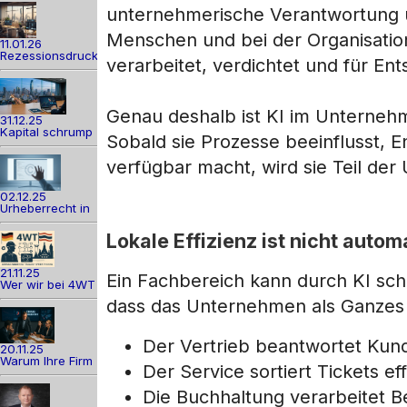
unternehmerische Verantwortung 
Menschen und bei der Organisation
11.01.26
Rezessionsdruck
verarbeitet, verdichtet und für E
Genau deshalb ist KI im Unterneh
31.12.25
Kapital schrump
Sobald sie Prozesse beeinflusst, 
verfügbar macht, wird sie Teil de
02.12.25
Urheberrecht in
Lokale Effizienz ist nicht aut
21.11.25
Ein Fachbereich kann durch KI sch
Wer wir bei 4WT
dass das Unternehmen als Ganzes 
Der Vertrieb beantwortet Kun
20.11.25
Warum Ihre Firm
Der Service sortiert Tickets eff
Die Buchhaltung verarbeitet Be