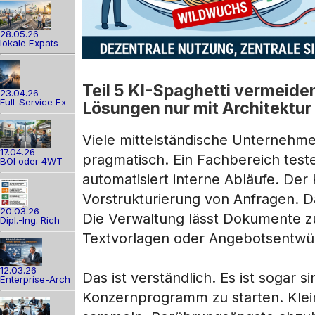
28.05.26
lokale Expats
Teil 5 KI-Spaghetti vermeide
23.04.26
Full-Service Ex
Lösungen nur mit Architektur
Viele mittelständische Unternehme
17.04.26
pragmatisch. Ein Fachbereich teste
BOI oder 4WT
automatisiert interne Abläufe. De
Vorstrukturierung von Anfragen. Da
20.03.26
Die Verwaltung lässt Dokumente zu
Dipl.-Ing. Rich
Textvorlagen oder Angebotsentwür
12.03.26
Das ist verständlich. Es ist sogar s
Enterprise-Arch
Konzernprogramm zu starten. Klein