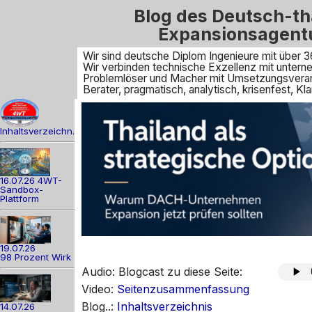
Blog des Deutsch-th
Expansionsagent
Wir sind deutsche Diplom Ingenieure mit über 3
Wir verbinden technische Exzellenz mit unte
Problemlöser und Macher mit Umsetzungsveran
Berater, pragmatisch, analytisch, krisenfest, 
Inhaltsverzeichn.
16.07.26 4WT-
Sandbox-
Plattform
19.07.26
98 Prozent Wirk
Audio: Blogcast zu diese Seite:
Video:
Seitenzusammenfassung
Blog..:
Inhaltsverzeichnis
14.07.26