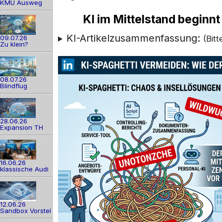
KMU Ausweg
KI im Mittelstand beginnt n
KI-Artikelzusammenfassung:
09.07.26
(Bit
Zu klein?
08.07.26
Blindflug
28.06.26
Expansion TH
16.06.26
klassische Audi
12.06.26
Sandbox Vorstel