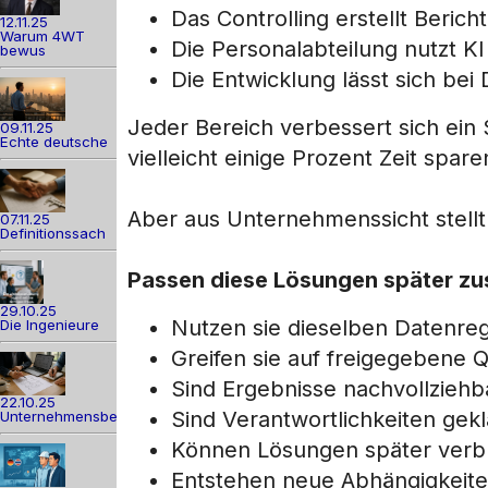
Das Controlling erstellt Beric
12.11.25
Warum 4WT
Die Personalabteilung nutzt K
bewus
Die Entwicklung lässt sich be
Jeder Bereich verbessert sich ein
09.11.25
Echte deutsche
vielleicht einige Prozent Zeit spare
Aber aus Unternehmenssicht stellt
07.11.25
Definitionssach
Passen diese Lösungen später z
29.10.25
Nutzen sie dieselben Datenre
Die Ingenieure
Greifen sie auf freigegebene Q
Sind Ergebnisse nachvollziehb
22.10.25
Sind Verantwortlichkeiten gekl
Unternehmensber
Können Lösungen später verb
Entstehen neue Abhängigkeite